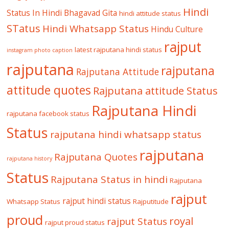
Hindi
Status In Hindi
Bhagavad Gita
hindi attitude status
STatus
Hindi Whatsapp Status
Hindu Culture
rajput
latest rajputana hindi status
instagram photo caption
rajputana
rajputana
Rajputana Attitude
attitude quotes
Rajputana attitude Status
Rajputana Hindi
rajputana facebook status
Status
rajputana hindi whatsapp status
rajputana
Rajputana Quotes
rajputana history
Status
Rajputana Status in hindi
Rajputana
rajput
rajput hindi status
Whatsapp Status
Rajputitude
proud
royal
rajput Status
rajput proud status