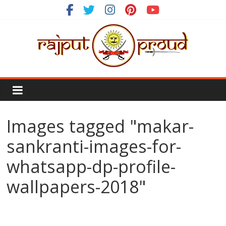
Skip
to
content
Rajput
Proud
Images tagged "makar-
Rajputana
Attitude
sankranti-images-for-
Status
whatsapp-dp-profile-
In
Hindi
wallpapers-2018"