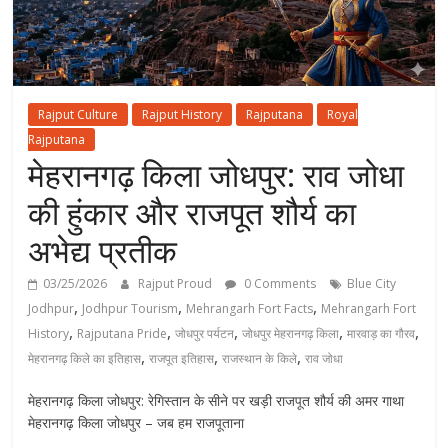
Rajput Culture
Rajput History
Rajputana
Royal
Rajputana
मेहरानगढ़ किला जोधपुर: राव जोधा
की हुंकार और राजपूत शौर्य का
अभेद्य प्रतीक
03/25/2026
Rajput Proud
0 Comments
Blue City
,
,
,
Jodhpur
Jodhpur Tourism
Mehrangarh Fort Facts
Mehrangarh Fort
,
,
,
,
,
History
Rajputana Pride
जोधपुर पर्यटन
जोधपुर मेहरानगढ़ किला
मारवाड़ का गौरव
,
,
,
मेहरानगढ़ किले का इतिहास
राजपूत इतिहास
राजस्थान के किले
राव जोधा
मेहरानगढ़ किला जोधपुर: रेगिस्तान के सीने पर खड़ी राजपूत शौर्य की अमर गाथा
मेहरानगढ़ किला जोधपुर – जब हम राजपूताना