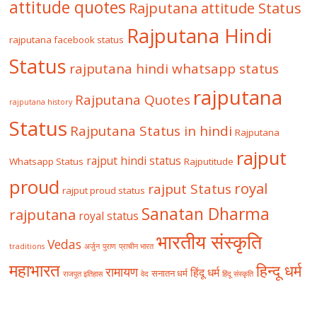
attitude quotes
Rajputana attitude Status
Rajputana Hindi
rajputana facebook status
Status
rajputana hindi whatsapp status
rajputana
Rajputana Quotes
rajputana history
Status
Rajputana Status in hindi
Rajputana
rajput
rajput hindi status
Whatsapp Status
Rajputitude
proud
royal
rajput Status
rajput proud status
Sanatan Dharma
rajputana
royal status
भारतीय संस्कृति
Vedas
traditions
अर्जुन
पुराण
प्राचीन भारत
महाभारत
हिन्दू धर्म
रामायण
हिंदू धर्म
सनातन धर्म
राजपूत इतिहास
वेद
हिंदू संस्कृति