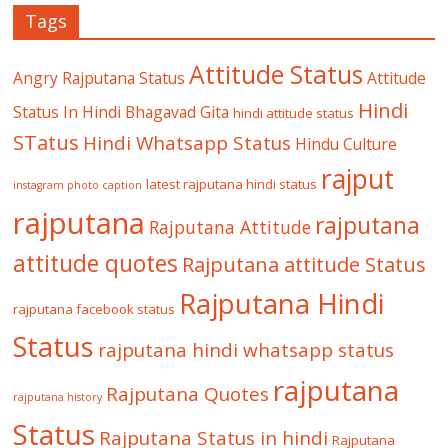
Tags
Attitude Status
Angry Rajputana Status
Attitude
Hindi
Status In Hindi
Bhagavad Gita
hindi attitude status
STatus
Hindi Whatsapp Status
Hindu Culture
rajput
latest rajputana hindi status
instagram photo caption
rajputana
rajputana
Rajputana Attitude
attitude quotes
Rajputana attitude Status
Rajputana Hindi
rajputana facebook status
Status
rajputana hindi whatsapp status
rajputana
Rajputana Quotes
rajputana history
Status
Rajputana Status in hindi
Rajputana