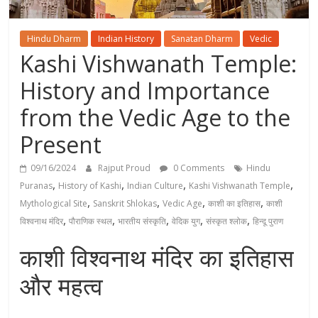
Hindu Dharm
Indian History
Sanatan Dharm
Vedic
Kashi Vishwanath Temple:
History and Importance
from the Vedic Age to the
Present
09/16/2024
Rajput Proud
0 Comments
Hindu
,
,
,
,
Puranas
History of Kashi
Indian Culture
Kashi Vishwanath Temple
,
,
,
,
Mythological Site
Sanskrit Shlokas
Vedic Age
काशी का इतिहास
काशी
,
,
,
,
,
विश्वनाथ मंदिर
पौराणिक स्थल
भारतीय संस्कृति
वेदिक युग
संस्कृत श्लोक
हिन्दू पुराण
काशी विश्वनाथ मंदिर का इतिहास
और महत्व