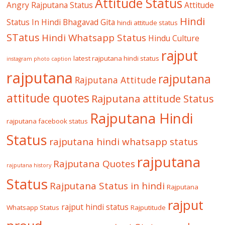
Attitude Status
Angry Rajputana Status
Attitude
Hindi
Status In Hindi
Bhagavad Gita
hindi attitude status
STatus
Hindi Whatsapp Status
Hindu Culture
rajput
latest rajputana hindi status
instagram photo caption
rajputana
rajputana
Rajputana Attitude
attitude quotes
Rajputana attitude Status
Rajputana Hindi
rajputana facebook status
Status
rajputana hindi whatsapp status
rajputana
Rajputana Quotes
rajputana history
Status
Rajputana Status in hindi
Rajputana
rajput
rajput hindi status
Whatsapp Status
Rajputitude