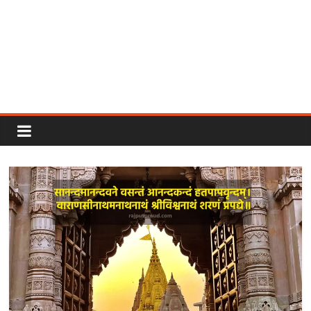
Rajput
Proud
Rajputana
Attitude
Status
In
Hindi