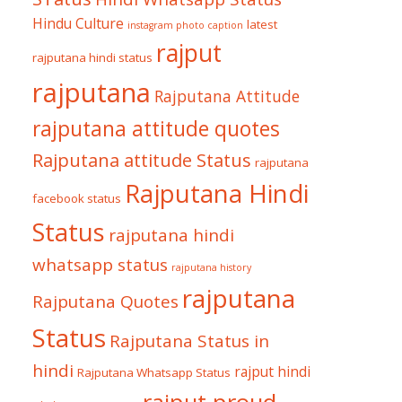
Hindu Culture
latest
instagram photo caption
rajput
rajputana hindi status
rajputana
Rajputana Attitude
rajputana attitude quotes
Rajputana attitude Status
rajputana
Rajputana Hindi
facebook status
Status
rajputana hindi
whatsapp status
rajputana history
rajputana
Rajputana Quotes
Status
Rajputana Status in
hindi
rajput hindi
Rajputana Whatsapp Status