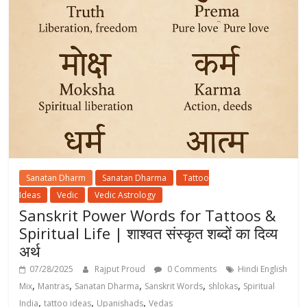
Sanatan Dharm
Sanatan Dharma
Tattoo
Ideas
Vedic
Vedic Astrology
Sanskrit Power Words for Tattoos &
Spiritual Life | शाश्वत संस्कृत शब्दों का दिव्य
अर्थ
07/28/2025
Rajput Proud
0 Comments
Hindi English
,
,
,
,
,
Mix
Mantras
Sanatan Dharma
Sanskrit Words
shlokas
Spiritual
,
,
,
India
tattoo ideas
Upanishads
Vedas