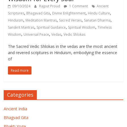
09/10/2024
Rajput Proud
1 Comment
Ancient
,
,
,
,
Scriptures
Bhagavad Gita
Divine Enlightenment
Hindu Culture
,
,
,
,
Hinduism
Meditation Mantras
Sacred Verses
Sanatan Dharma
,
,
,
Sanskrit Mantras
Spiritual Guidance
Spiritual Wisdom
Timeless
,
,
,
Wisdom
Universal Peace
Vedas
Vedic Shlokas
The Sacred Vedic Shlokas in the vedas are the most ancient
and revered scriptures in Hinduism, embodying the essence
of
Read more
Categories
Ancient India
Bhagvad Gita
Bhakti Yoga