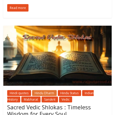
Read more
Hindi quotes
Hindu Dharm
Hindu Status
Indian
History
Mabharat
Sanskrit
Vedic
Sacred Vedic Shlokas : Timeless
Wisdom for Every Soul