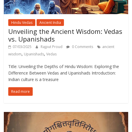
Hindu Vedas
Ancient India
Unveiling the Ancient Wisdom: Vedas
vs. Upanishads
07/03/2025
Rajput Proud
0 Comments
ancient
,
,
wisdom
Upanishads
Vedas
Title: Unveiling the Depths of Hindu Wisdom: Exploring the
Difference Between Vedas and Upanishads Introduction:
Indian culture is a treasure
Read more