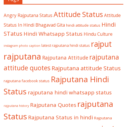
Attitude Status
Angry Rajputana Status
Attitude
Hindi
Status In Hindi
Bhagavad Gita
hindi attitude status
STatus
Hindi Whatsapp Status
Hindu Culture
rajput
latest rajputana hindi status
instagram photo caption
rajputana
rajputana
Rajputana Attitude
attitude quotes
Rajputana attitude Status
Rajputana Hindi
rajputana facebook status
Status
rajputana hindi whatsapp status
rajputana
Rajputana Quotes
rajputana history
Status
Rajputana Status in hindi
Rajputana