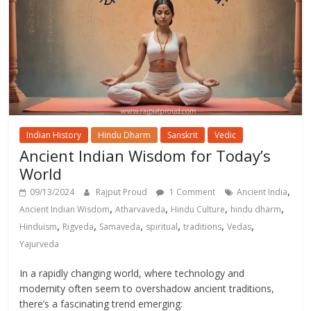
Indian History
Hindu Dharm
Sanskrit
Vedic
Ancient Indian Wisdom for Today’s
World
,
09/13/2024
Rajput Proud
1 Comment
Ancient India
,
,
,
,
Ancient Indian Wisdom
Atharvaveda
Hindu Culture
hindu dharm
,
,
,
,
,
,
Hinduism
Rigveda
Samaveda
spiritual
traditions
Vedas
Yajurveda
In a rapidly changing world, where technology and
modernity often seem to overshadow ancient traditions,
there’s a fascinating trend emerging: