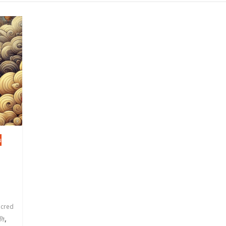
u
acred
,
ृति