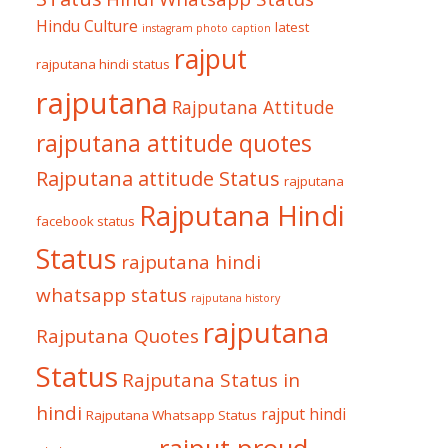
Hindu Culture
latest
instagram photo caption
rajput
rajputana hindi status
rajputana
Rajputana Attitude
rajputana attitude quotes
Rajputana attitude Status
rajputana
Rajputana Hindi
facebook status
Status
rajputana hindi
whatsapp status
rajputana history
rajputana
Rajputana Quotes
Status
Rajputana Status in
hindi
rajput hindi
Rajputana Whatsapp Status