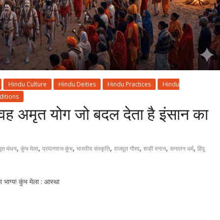
Hindu Culture
Hindu Deities
Hindu Practices
Hindu
ditions
 वह अमृत योग जो बदल देता है इंसान का
,
,
,
,
,
,
,
ृत मंथन
कुंभ मेला
प्रयागराज कुंभ
भारतीय संस्कृति
राजपूत गौरव
शाही स्नान
सनातन धर्म
हिंदू
भाग्य! कुंभ मेला : आस्था