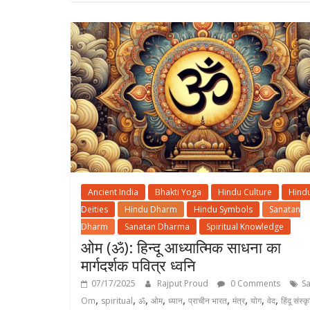
Ancient India
Bhakti Yoga
Hindu Culture
Hind
Deities
Hindu Dharm
Hindu Symbols
Sanatan
Dharm
Sanatan Dharma
Spiritual Knowledge
ओम (ॐ): हिन्दू आध्यात्मिक साधना का
मार्गदर्शक पवित्र ध्वनि
07/17/2025
Rajput Proud
0 Comments
S
,
,
,
,
,
,
,
,
,
Om
spiritual
ॐ
ओम
ध्यान
प्राचीन भारत
मंत्र
योग
वेद
हिंदू संस्क