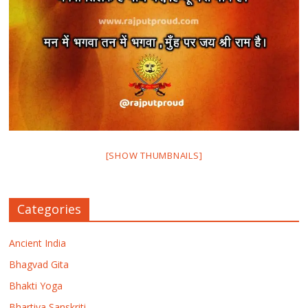
[SHOW THUMBNAILS]
Categories
Ancient India
Bhagvad Gita
Bhakti Yoga
Bhartiya Sanskriti