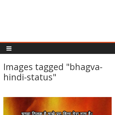
Rajput
Proud
Images tagged "bhagva-
Rajputana
hindi-status"
Attitude
Status
In
Hindi