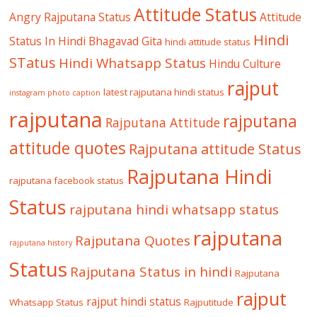
Attitude Status
Angry Rajputana Status
Attitude
Hindi
Status In Hindi
Bhagavad Gita
hindi attitude status
STatus
Hindi Whatsapp Status
Hindu Culture
rajput
latest rajputana hindi status
instagram photo caption
rajputana
rajputana
Rajputana Attitude
attitude quotes
Rajputana attitude Status
Rajputana Hindi
rajputana facebook status
Status
rajputana hindi whatsapp status
rajputana
Rajputana Quotes
rajputana history
Status
Rajputana Status in hindi
Rajputana
rajput
rajput hindi status
Whatsapp Status
Rajputitude