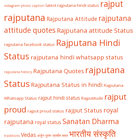
rajput
latest rajputana hindi status
instagram photo caption
rajputana
rajputana
Rajputana Attitude
attitude quotes
Rajputana attitude Status
Rajputana Hindi
rajputana facebook status
Status
rajputana hindi whatsapp status
rajputana
Rajputana Quotes
rajputana history
Status
Rajputana Status in hindi
Rajputana
rajput
rajput hindi status
Whatsapp Status
Rajputitude
proud
royal
rajput Status
rajput proud status
Sanatan Dharma
rajputana
royal status
भारतीय संस्कृति
Vedas
traditions
अर्जुन
पुराण
प्राचीन भारत