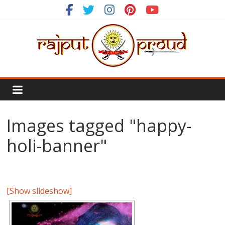
Skip
to
content
Rajput
Proud
Images tagged "happy-
Rajputana
Attitude
holi-banner"
Status
In
Hindi
[Show slideshow]