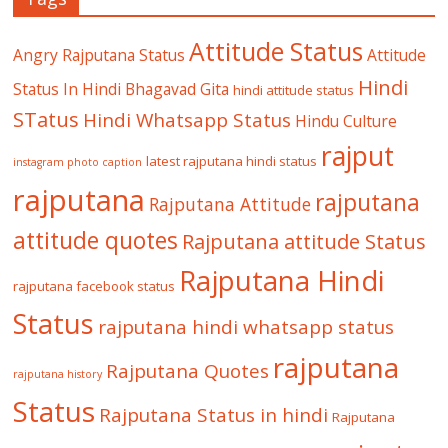
Attitude Status
Angry Rajputana Status
Attitude
Hindi
Status In Hindi
Bhagavad Gita
hindi attitude status
STatus
Hindi Whatsapp Status
Hindu Culture
rajput
latest rajputana hindi status
instagram photo caption
rajputana
rajputana
Rajputana Attitude
attitude quotes
Rajputana attitude Status
Rajputana Hindi
rajputana facebook status
Status
rajputana hindi whatsapp status
rajputana
Rajputana Quotes
rajputana history
Status
Rajputana Status in hindi
Rajputana