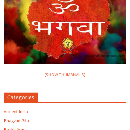
[SHOW THUMBNAILS]
Categories
Ancient India
Bhagvad Gita
Bhakti Yoga