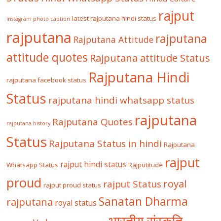
rajput
latest rajputana hindi status
instagram photo caption
rajputana
rajputana
Rajputana Attitude
attitude quotes
Rajputana attitude Status
Rajputana Hindi
rajputana facebook status
Status
rajputana hindi whatsapp status
rajputana
Rajputana Quotes
rajputana history
Status
Rajputana Status in hindi
Rajputana
rajput
rajput hindi status
Whatsapp Status
Rajputitude
proud
royal
rajput Status
rajput proud status
Sanatan Dharma
rajputana
royal status