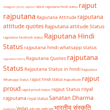
rajput
latest rajputana hindi status
instagram photo caption
rajputana
rajputana
Rajputana Attitude
attitude quotes
Rajputana attitude Status
Rajputana Hindi
rajputana facebook status
Status
rajputana hindi whatsapp status
rajputana
Rajputana Quotes
rajputana history
Status
Rajputana Status in hindi
Rajputana
rajput
rajput hindi status
Whatsapp Status
Rajputitude
proud
royal
rajput Status
rajput proud status
Sanatan Dharma
rajputana
royal status
भारतीय संस्कृति
Vedas
traditions
अर्जुन
पुराण
प्राचीन भारत