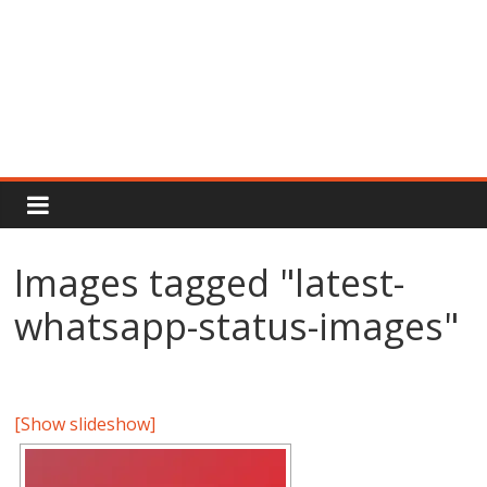
Rajput
Proud
Images tagged "latest-
Rajputana
whatsapp-status-images"
Attitude
Status
In
Hindi
[Show slideshow]