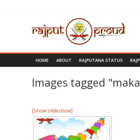
Skip
to
content
Rajput
Proud
Rajputana
HOME
ABOUT
RAJPUTANA STATUS
RAJ
Attitude
Status
In
Images tagged "makar
Hindi
[Show slideshow]