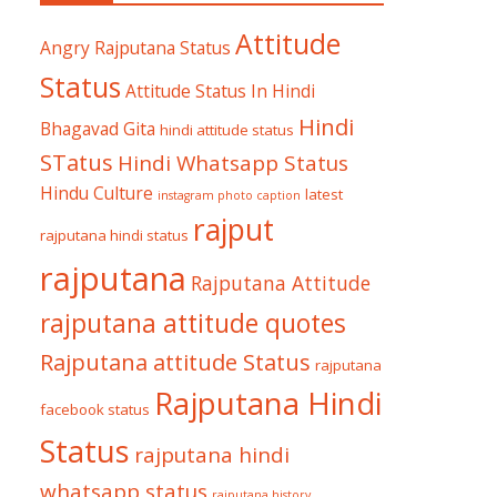
Attitude
Angry Rajputana Status
Status
Attitude Status In Hindi
Hindi
Bhagavad Gita
hindi attitude status
STatus
Hindi Whatsapp Status
Hindu Culture
latest
instagram photo caption
rajput
rajputana hindi status
rajputana
Rajputana Attitude
rajputana attitude quotes
Rajputana attitude Status
rajputana
Rajputana Hindi
facebook status
Status
rajputana hindi
whatsapp status
rajputana history