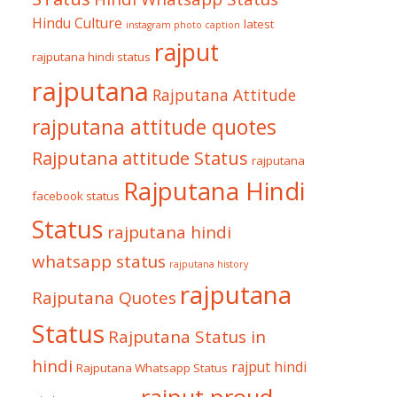
Hindu Culture
latest
instagram photo caption
rajput
rajputana hindi status
rajputana
Rajputana Attitude
rajputana attitude quotes
Rajputana attitude Status
rajputana
Rajputana Hindi
facebook status
Status
rajputana hindi
whatsapp status
rajputana history
rajputana
Rajputana Quotes
Status
Rajputana Status in
hindi
rajput hindi
Rajputana Whatsapp Status