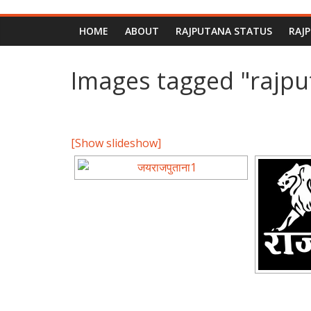
HOME
ABOUT
RAJPUTANA STATUS
RAJ
Images tagged "rajp
[Show slideshow]