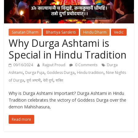
Sanatan Dharm
Bhartiya Sanskriti
Hindu Dharm
Vedic
Why Durga Ashtami is
Special in Hindu Tradition
09/16/2024
Rajput Proud
0 Comments
Durga
,
,
,
,
Ashtami
Durga Puja
Goddess Durga
Hindu tradition
Nine Nights
,
,
,
of Durga
दुर्गा अष्टमी
देवी दुर्गा
शक्ति
Why is Durga Ashtami Important? Durga Ashtami in Hindu
Tradition celebrates the victory of Goddess Durga over the
demon Mahishasura,
Read more