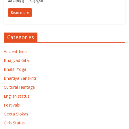
की लड़ाई है । *महापुरुष
Read more
Categories
Ancient India
Bhagvad Gita
Bhakti Yoga
Bhartiya Sanskriti
Cultural Heritage
English status
Festivals
Geeta Slokas
Girls Status