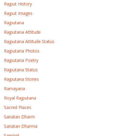
Rajput History
Rajput Images
Rajputana
Rajputana Attitude
Rajputana Attitude Status
Rajputana Photos
Rajputana Poetry
Rajputana Status
Rajputana Stories
Ramayana
Royal Rajputana
Sacred Places
Sanatan Dharm
Sanatan Dharma
Sanskrit