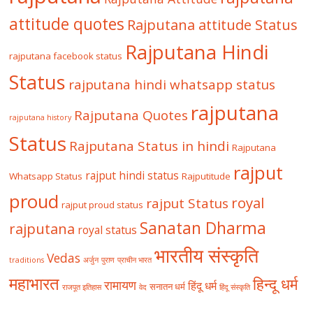
attitude quotes
Rajputana attitude Status
Rajputana Hindi
rajputana facebook status
Status
rajputana hindi whatsapp status
rajputana
Rajputana Quotes
rajputana history
Status
Rajputana Status in hindi
Rajputana
rajput
rajput hindi status
Whatsapp Status
Rajputitude
proud
royal
rajput Status
rajput proud status
Sanatan Dharma
rajputana
royal status
भारतीय संस्कृति
Vedas
traditions
अर्जुन
पुराण
प्राचीन भारत
महाभारत
हिन्दू धर्म
रामायण
हिंदू धर्म
सनातन धर्म
राजपूत इतिहास
वेद
हिंदू संस्कृति