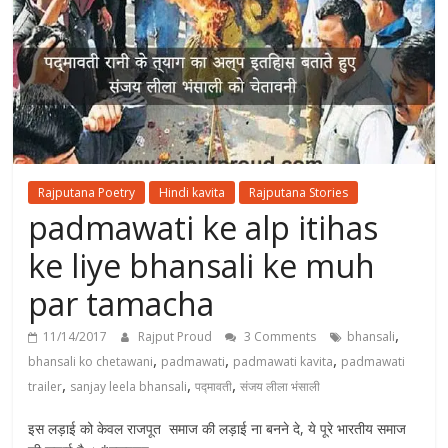
Rajputana Poetry
Hindi kavita
Rajputana Stories
padmawati ke alp itihas
ke liye bhansali ke muh
par tamacha
,
11/14/2017
Rajput Proud
3 Comments
bhansali
,
,
,
bhansali ko chetawani
padmawati
padmawati kavita
padmawati
,
,
,
trailer
sanjay leela bhansali
पद्मावती
संजय लीला भंसाली
इस लड़ाई को केवल राजपूत समाज की लड़ाई ना बनने दे, ये पूरे भारतीय समाज