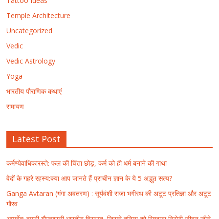
Tattoo Ideas
Temple Architecture
Uncategorized
Vedic
Vedic Astrology
Yoga
भारतीय पौराणिक कथाएं
रामायण
Latest Post
कर्मण्येवाधिकारस्ते: फल की चिंता छोड़, कर्म को ही धर्म बनाने की गाथा
वेदों के गहरे रहस्य:क्या आप जानते हैं प्राचीन ज्ञान के ये 5 अद्भुत सत्य?
Ganga Avtaran (गंगा अवतरण) : सूर्यवंशी राजा भगीरथ की अटूट प्रतिज्ञा और अटूट
गौरव
आयुर्वेद: हमारी गौरवशाली भारतीय विरासत, जिसने दुनिया को सिखाया निरोगी जीवन जीने