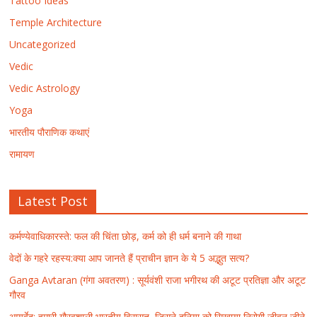
Tattoo Ideas
Temple Architecture
Uncategorized
Vedic
Vedic Astrology
Yoga
भारतीय पौराणिक कथाएं
रामायण
Latest Post
कर्मण्येवाधिकारस्ते: फल की चिंता छोड़, कर्म को ही धर्म बनाने की गाथा
वेदों के गहरे रहस्य:क्या आप जानते हैं प्राचीन ज्ञान के ये 5 अद्भुत सत्य?
Ganga Avtaran (गंगा अवतरण) : सूर्यवंशी राजा भगीरथ की अटूट प्रतिज्ञा और अटूट
गौरव
आयुर्वेद: हमारी गौरवशाली भारतीय विरासत, जिसने दुनिया को सिखाया निरोगी जीवन जीने