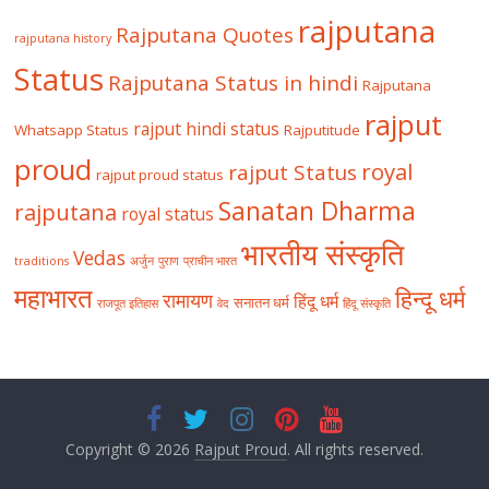
rajputana
Rajputana Quotes
rajputana history
Status
Rajputana Status in hindi
Rajputana
rajput
rajput hindi status
Whatsapp Status
Rajputitude
proud
royal
rajput Status
rajput proud status
Sanatan Dharma
rajputana
royal status
भारतीय संस्कृति
Vedas
traditions
अर्जुन
पुराण
प्राचीन भारत
महाभारत
हिन्दू धर्म
रामायण
हिंदू धर्म
सनातन धर्म
राजपूत इतिहास
वेद
हिंदू संस्कृति
Copyright © 2026
Rajput Proud
. All rights reserved.