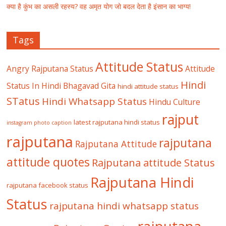
क्या है कुंभ का असली रहस्य? वह अमृत योग जो बदल देता है इंसान का भाग्य!
Tags
Attitude Status
Angry Rajputana Status
Attitude
Hindi
Status In Hindi
Bhagavad Gita
hindi attitude status
STatus
Hindi Whatsapp Status
Hindu Culture
rajput
latest rajputana hindi status
instagram photo caption
rajputana
rajputana
Rajputana Attitude
attitude quotes
Rajputana attitude Status
Rajputana Hindi
rajputana facebook status
Status
rajputana hindi whatsapp status