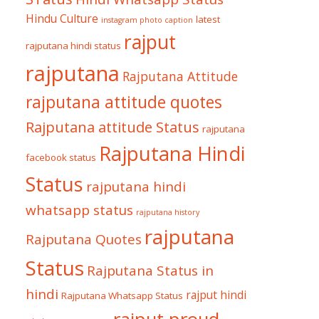
Hindu Culture
latest
instagram photo caption
rajput
rajputana hindi status
rajputana
Rajputana Attitude
rajputana attitude quotes
Rajputana attitude Status
rajputana
Rajputana Hindi
facebook status
Status
rajputana hindi
whatsapp status
rajputana history
rajputana
Rajputana Quotes
Status
Rajputana Status in
hindi
rajput hindi
Rajputana Whatsapp Status