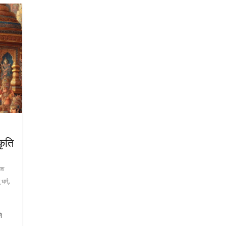
कृति
ेश
,
ू धर्म
ि