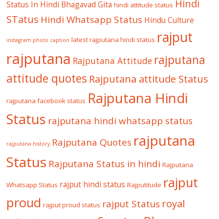
Hindi
Status In Hindi
Bhagavad Gita
hindi attitude status
STatus
Hindi Whatsapp Status
Hindu Culture
rajput
latest rajputana hindi status
instagram photo caption
rajputana
rajputana
Rajputana Attitude
attitude quotes
Rajputana attitude Status
Rajputana Hindi
rajputana facebook status
Status
rajputana hindi whatsapp status
rajputana
Rajputana Quotes
rajputana history
Status
Rajputana Status in hindi
Rajputana
rajput
rajput hindi status
Whatsapp Status
Rajputitude
proud
royal
rajput Status
rajput proud status