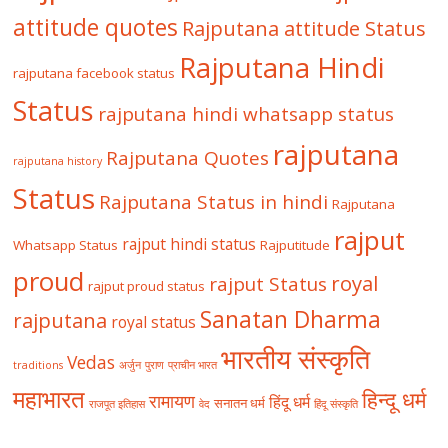
attitude quotes
Rajputana attitude Status
Rajputana Hindi
rajputana facebook status
Status
rajputana hindi whatsapp status
rajputana
Rajputana Quotes
rajputana history
Status
Rajputana Status in hindi
Rajputana
rajput
rajput hindi status
Whatsapp Status
Rajputitude
proud
royal
rajput Status
rajput proud status
Sanatan Dharma
rajputana
royal status
भारतीय संस्कृति
Vedas
traditions
अर्जुन
पुराण
प्राचीन भारत
महाभारत
हिन्दू धर्म
रामायण
हिंदू धर्म
सनातन धर्म
राजपूत इतिहास
वेद
हिंदू संस्कृति