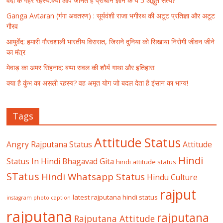
वेदों के गहरे रहस्य:क्या आप जानते हैं प्राचीन ज्ञान के ये 5 अद्भुत सत्य?
Ganga Avtaran (गंगा अवतरण) : सूर्यवंशी राजा भगीरथ की अटूट प्रतिज्ञा और अटूट
गौरव
आयुर्वेद: हमारी गौरवशाली भारतीय विरासत, जिसने दुनिया को सिखाया निरोगी जीवन जीने
का मंत्र
मेवाड़ का अमर सिंहनाद: बप्पा रावल की शौर्य गाथा और इतिहास
क्या है कुंभ का असली रहस्य? वह अमृत योग जो बदल देता है इंसान का भाग्य!
Tags
Attitude Status
Angry Rajputana Status
Attitude
Hindi
Status In Hindi
Bhagavad Gita
hindi attitude status
STatus
Hindi Whatsapp Status
Hindu Culture
rajput
latest rajputana hindi status
instagram photo caption
rajputana
rajputana
Rajputana Attitude