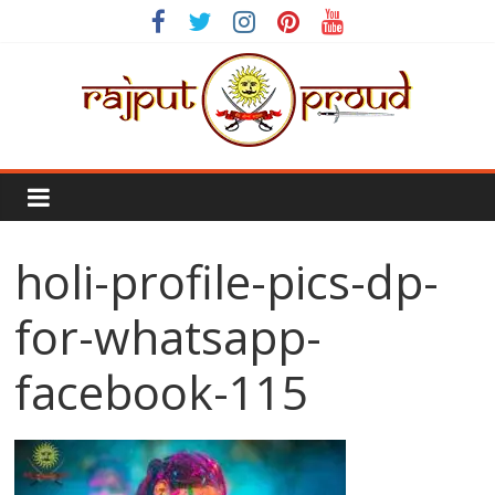
Skip
to
content
Rajput
Proud
holi-profile-pics-dp-
Rajputana
Attitude
for-whatsapp-
Status
In
facebook-115
Hindi