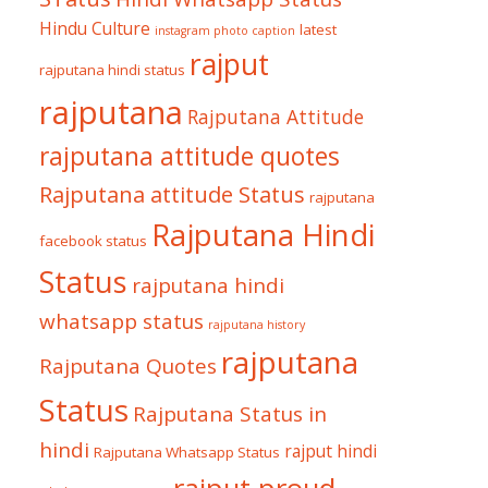
Hindu Culture
latest
instagram photo caption
rajput
rajputana hindi status
rajputana
Rajputana Attitude
rajputana attitude quotes
Rajputana attitude Status
rajputana
Rajputana Hindi
facebook status
Status
rajputana hindi
whatsapp status
rajputana history
rajputana
Rajputana Quotes
Status
Rajputana Status in
hindi
rajput hindi
Rajputana Whatsapp Status