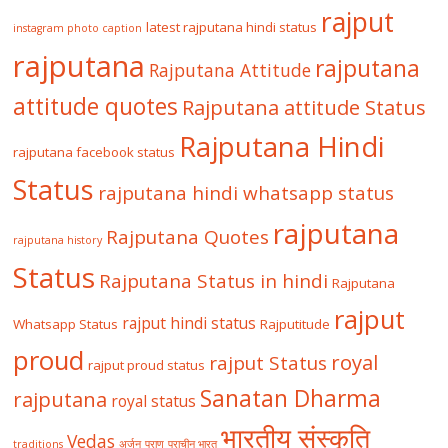
rajput
latest rajputana hindi status
instagram photo caption
rajputana
rajputana
Rajputana Attitude
attitude quotes
Rajputana attitude Status
Rajputana Hindi
rajputana facebook status
Status
rajputana hindi whatsapp status
rajputana
Rajputana Quotes
rajputana history
Status
Rajputana Status in hindi
Rajputana
rajput
rajput hindi status
Whatsapp Status
Rajputitude
proud
royal
rajput Status
rajput proud status
Sanatan Dharma
rajputana
royal status
भारतीय संस्कृति
Vedas
traditions
अर्जुन
पुराण
प्राचीन भारत