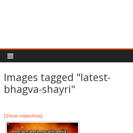
Rajput
Proud
Images tagged "latest-
Rajputana
bhagva-shayri"
Attitude
Status
In
Hindi
[Show slideshow]