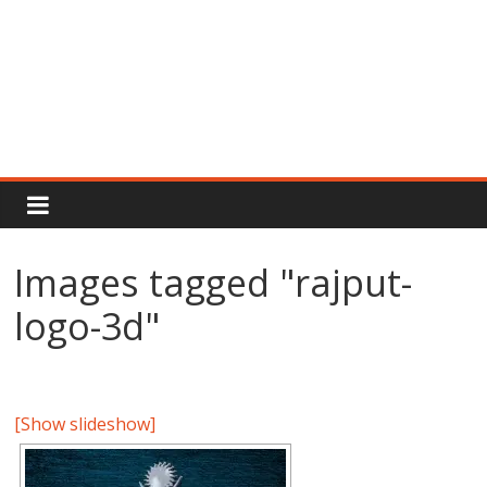
Rajput
Proud
Images tagged "rajput-
Rajputana
logo-3d"
Attitude
Status
In
Hindi
[Show slideshow]