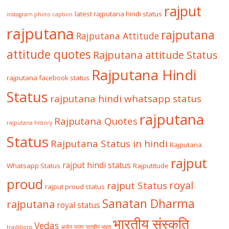
rajput
latest rajputana hindi status
instagram photo caption
rajputana
rajputana
Rajputana Attitude
attitude quotes
Rajputana attitude Status
Rajputana Hindi
rajputana facebook status
Status
rajputana hindi whatsapp status
rajputana
Rajputana Quotes
rajputana history
Status
Rajputana Status in hindi
Rajputana
rajput
rajput hindi status
Whatsapp Status
Rajputitude
proud
royal
rajput Status
rajput proud status
Sanatan Dharma
rajputana
royal status
भारतीय संस्कृति
Vedas
traditions
अर्जुन
पुराण
प्राचीन भारत