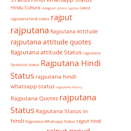
Hindu Culture
latest
instagram photo caption
rajput
rajputana hindi status
rajputana
Rajputana Attitude
rajputana attitude quotes
Rajputana attitude Status
rajputana
Rajputana Hindi
facebook status
Status
rajputana hindi
whatsapp status
rajputana history
rajputana
Rajputana Quotes
Status
Rajputana Status in
hindi
rajput hindi
Rajputana Whatsapp Status