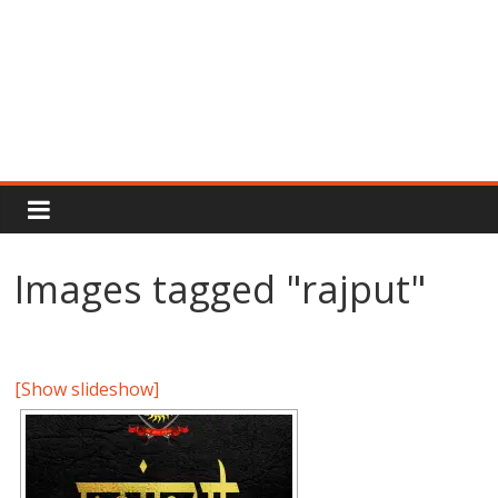
Rajput
Proud
Images tagged "rajput"
Rajputana
Attitude
Status
In
[Show slideshow]
Hindi