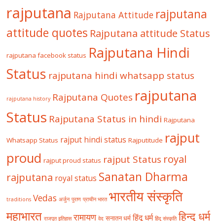
rajputana
rajputana
Rajputana Attitude
attitude quotes
Rajputana attitude Status
Rajputana Hindi
rajputana facebook status
Status
rajputana hindi whatsapp status
rajputana
Rajputana Quotes
rajputana history
Status
Rajputana Status in hindi
Rajputana
rajput
rajput hindi status
Whatsapp Status
Rajputitude
proud
royal
rajput Status
rajput proud status
Sanatan Dharma
rajputana
royal status
भारतीय संस्कृति
Vedas
traditions
अर्जुन
पुराण
प्राचीन भारत
महाभारत
हिन्दू धर्म
रामायण
हिंदू धर्म
सनातन धर्म
राजपूत इतिहास
वेद
हिंदू संस्कृति