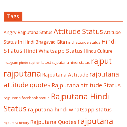
Tags
Attitude Status
Angry Rajputana Status
Attitude
Hindi
Status In Hindi
Bhagavad Gita
hindi attitude status
STatus
Hindi Whatsapp Status
Hindu Culture
rajput
latest rajputana hindi status
instagram photo caption
rajputana
rajputana
Rajputana Attitude
attitude quotes
Rajputana attitude Status
Rajputana Hindi
rajputana facebook status
Status
rajputana hindi whatsapp status
rajputana
Rajputana Quotes
rajputana history