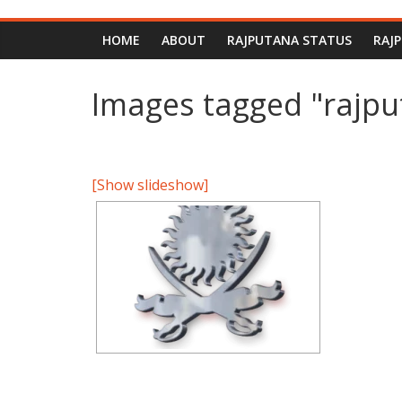
HOME
ABOUT
RAJPUTANA STATUS
RAJ
Images tagged "rajp
[Show slideshow]