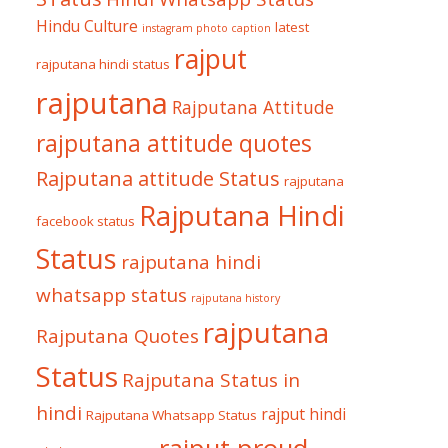
Hindu Culture
latest
instagram photo caption
rajput
rajputana hindi status
rajputana
Rajputana Attitude
rajputana attitude quotes
Rajputana attitude Status
rajputana
Rajputana Hindi
facebook status
Status
rajputana hindi
whatsapp status
rajputana history
rajputana
Rajputana Quotes
Status
Rajputana Status in
hindi
rajput hindi
Rajputana Whatsapp Status