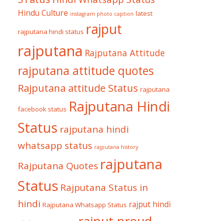
Hindu Culture
latest
instagram photo caption
rajput
rajputana hindi status
rajputana
Rajputana Attitude
rajputana attitude quotes
Rajputana attitude Status
rajputana
Rajputana Hindi
facebook status
Status
rajputana hindi
whatsapp status
rajputana history
rajputana
Rajputana Quotes
Status
Rajputana Status in
hindi
rajput hindi
Rajputana Whatsapp Status