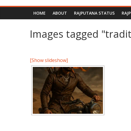
HOME
ABOUT
RAJPUTANA STATUS
RAJ
Images tagged "traditi
[Show slideshow]