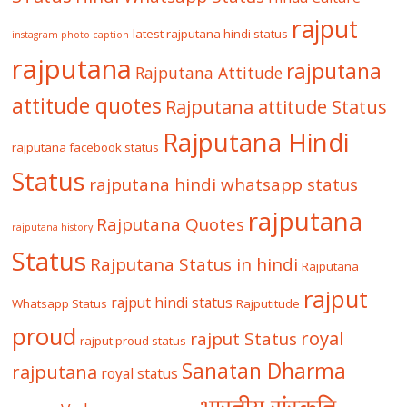
rajput
latest rajputana hindi status
instagram photo caption
rajputana
rajputana
Rajputana Attitude
attitude quotes
Rajputana attitude Status
Rajputana Hindi
rajputana facebook status
Status
rajputana hindi whatsapp status
rajputana
Rajputana Quotes
rajputana history
Status
Rajputana Status in hindi
Rajputana
rajput
rajput hindi status
Whatsapp Status
Rajputitude
proud
royal
rajput Status
rajput proud status
Sanatan Dharma
rajputana
royal status