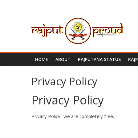
Skip
to
content
Rajput
Proud
Rajputana
HOME
ABOUT
RAJPUTANA STATUS
RAJ
Attitude
Status
In
Privacy Policy
Hindi
Privacy Policy
Privacy Policy- we are completely free.