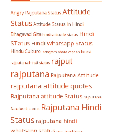
Attitude
Angry Rajputana Status
Status
Attitude Status In Hindi
Hindi
Bhagavad Gita
hindi attitude status
STatus
Hindi Whatsapp Status
Hindu Culture
latest
instagram photo caption
rajput
rajputana hindi status
rajputana
Rajputana Attitude
rajputana attitude quotes
Rajputana attitude Status
rajputana
Rajputana Hindi
facebook status
Status
rajputana hindi
whatsapp status
rajputana history