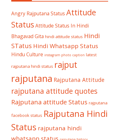
Attitude
Angry Rajputana Status
Status
Attitude Status In Hindi
Hindi
Bhagavad Gita
hindi attitude status
STatus
Hindi Whatsapp Status
Hindu Culture
latest
instagram photo caption
rajput
rajputana hindi status
rajputana
Rajputana Attitude
rajputana attitude quotes
Rajputana attitude Status
rajputana
Rajputana Hindi
facebook status
Status
rajputana hindi
whatsapp status
rajputana history