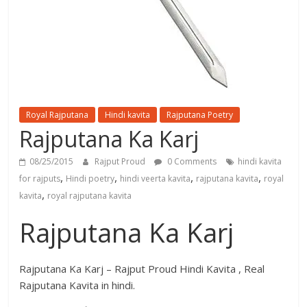
Royal Rajputana
Hindi kavita
Rajputana Poetry
Rajputana Ka Karj
08/25/2015
Rajput Proud
0 Comments
hindi kavita
,
,
,
,
for rajputs
Hindi poetry
hindi veerta kavita
rajputana kavita
royal
,
kavita
royal rajputana kavita
Rajputana Ka Karj
Rajputana Ka Karj – Rajput Proud Hindi Kavita , Real
Rajputana Kavita in hindi.