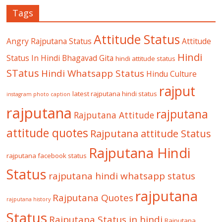
Tags
Attitude Status
Angry Rajputana Status
Attitude
Hindi
Status In Hindi
Bhagavad Gita
hindi attitude status
STatus
Hindi Whatsapp Status
Hindu Culture
rajput
latest rajputana hindi status
instagram photo caption
rajputana
rajputana
Rajputana Attitude
attitude quotes
Rajputana attitude Status
Rajputana Hindi
rajputana facebook status
Status
rajputana hindi whatsapp status
rajputana
Rajputana Quotes
rajputana history
Status
Rajputana Status in hindi
Rajputana