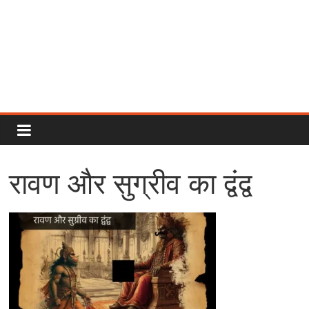
Rajput
Proud
रावण और सुग्रीव का द्वंद्व
Rajputana
Attitude
Status
In
Hindi