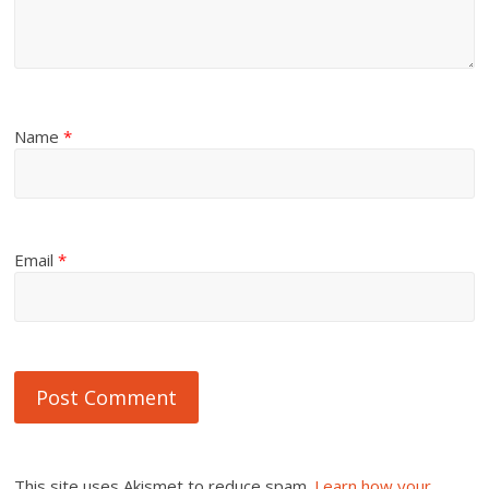
Name
*
Email
*
This site uses Akismet to reduce spam.
Learn how your