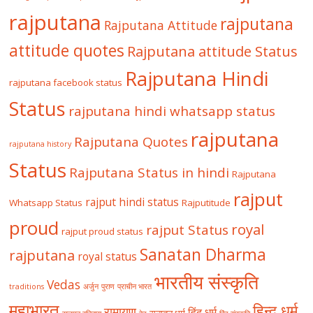
rajputana
rajputana
Rajputana Attitude
attitude quotes
Rajputana attitude Status
Rajputana Hindi
rajputana facebook status
Status
rajputana hindi whatsapp status
rajputana
Rajputana Quotes
rajputana history
Status
Rajputana Status in hindi
Rajputana
rajput
rajput hindi status
Whatsapp Status
Rajputitude
proud
royal
rajput Status
rajput proud status
Sanatan Dharma
rajputana
royal status
भारतीय संस्कृति
Vedas
traditions
अर्जुन
पुराण
प्राचीन भारत
महाभारत
हिन्दू धर्म
रामायण
हिंदू धर्म