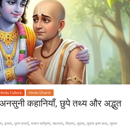
Hindu Culture
Hindu Dharm
 अनसुनी कहानियाँ, छुपे तथ्य और अद्भुत
,
,
,
,
,
,
,
,
्ण
द्वारका
पुराण कथाएँ
भगवान श्रीकृष्ण
महाभारत
मित्रता
सुदामा
सुदामा कृष्ण कथा
सुदामा