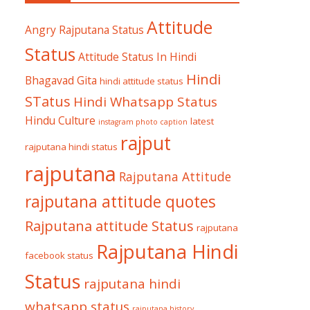
Attitude
Angry Rajputana Status
Status
Attitude Status In Hindi
Hindi
Bhagavad Gita
hindi attitude status
STatus
Hindi Whatsapp Status
Hindu Culture
latest
instagram photo caption
rajput
rajputana hindi status
rajputana
Rajputana Attitude
rajputana attitude quotes
Rajputana attitude Status
rajputana
Rajputana Hindi
facebook status
Status
rajputana hindi
whatsapp status
rajputana history