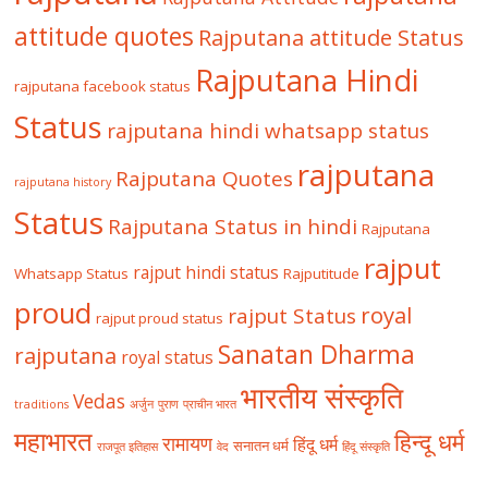
attitude quotes
Rajputana attitude Status
Rajputana Hindi
rajputana facebook status
Status
rajputana hindi whatsapp status
rajputana
Rajputana Quotes
rajputana history
Status
Rajputana Status in hindi
Rajputana
rajput
rajput hindi status
Whatsapp Status
Rajputitude
proud
royal
rajput Status
rajput proud status
Sanatan Dharma
rajputana
royal status
भारतीय संस्कृति
Vedas
traditions
अर्जुन
पुराण
प्राचीन भारत
महाभारत
हिन्दू धर्म
रामायण
हिंदू धर्म
सनातन धर्म
राजपूत इतिहास
वेद
हिंदू संस्कृति