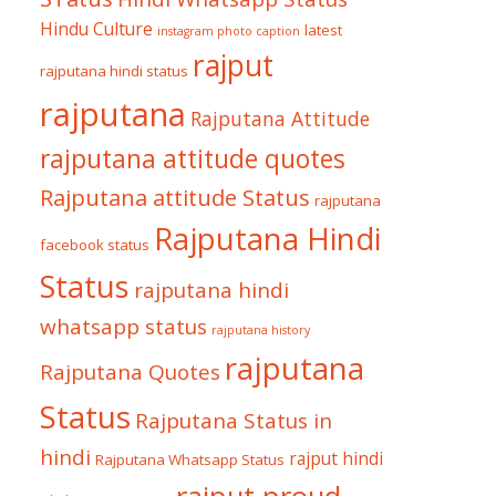
Hindu Culture
latest
instagram photo caption
rajput
rajputana hindi status
rajputana
Rajputana Attitude
rajputana attitude quotes
Rajputana attitude Status
rajputana
Rajputana Hindi
facebook status
Status
rajputana hindi
whatsapp status
rajputana history
rajputana
Rajputana Quotes
Status
Rajputana Status in
hindi
rajput hindi
Rajputana Whatsapp Status