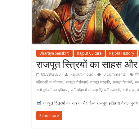
Bhartiya Sanskriti
Rajput Culture
Rajput History
राजपूत स्त्रियों का साहस और ग
08/29/2025
Rajput Proud
0 Comments
चित
,
,
,
,
महिलाओं का योगदान
राजपूत वीरांगनाएँ
राजपूत संस्कृति
राजपूत स्त्रियाँ
रा
,
,
,
,
रानी दुर्गावती का इतिहास
रानी पद्मिनी की कहानी
रानी रूपमती
रानी हाड़ा
व
राजपूत स्त्रियों का साहस और गौरव राजपूत इतिहास केवल पुरुष य
Read more