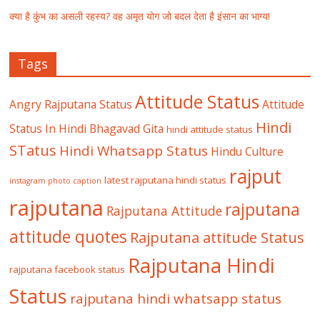
क्या है कुंभ का असली रहस्य? वह अमृत योग जो बदल देता है इंसान का भाग्य!
Tags
Attitude Status
Angry Rajputana Status
Attitude
Hindi
Status In Hindi
Bhagavad Gita
hindi attitude status
STatus
Hindi Whatsapp Status
Hindu Culture
rajput
latest rajputana hindi status
instagram photo caption
rajputana
rajputana
Rajputana Attitude
attitude quotes
Rajputana attitude Status
Rajputana Hindi
rajputana facebook status
Status
rajputana hindi whatsapp status