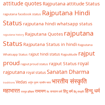
attitude quotes
Rajputana attitude Status
Rajputana Hindi
rajputana facebook status
Status
rajputana hindi whatsapp status
rajputana
Rajputana Quotes
rajputana history
Status
Rajputana Status in hindi
Rajputana
rajput
rajput hindi status
Whatsapp Status
Rajputitude
proud
royal
rajput Status
rajput proud status
Sanatan Dharma
rajputana
royal status
भारतीय संस्कृति
Vedas
traditions
अर्जुन
पुराण
प्राचीन भारत
महाभारत
हिन्दू धर्म
रामायण
हिंदू धर्म
सनातन धर्म
राजपूत इतिहास
वेद
हिंदू संस्कृति