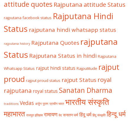
attitude quotes
Rajputana attitude Status
Rajputana Hindi
rajputana facebook status
Status
rajputana hindi whatsapp status
rajputana
Rajputana Quotes
rajputana history
Status
Rajputana Status in hindi
Rajputana
rajput
rajput hindi status
Whatsapp Status
Rajputitude
proud
royal
rajput Status
rajput proud status
Sanatan Dharma
rajputana
royal status
भारतीय संस्कृति
Vedas
traditions
अर्जुन
पुराण
प्राचीन भारत
महाभारत
हिन्दू धर्म
रामायण
हिंदू धर्म
सनातन धर्म
राजपूत इतिहास
वेद
हिंदू संस्कृति