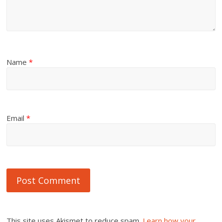
Name
*
Email
*
This site uses Akismet to reduce spam.
Learn how your