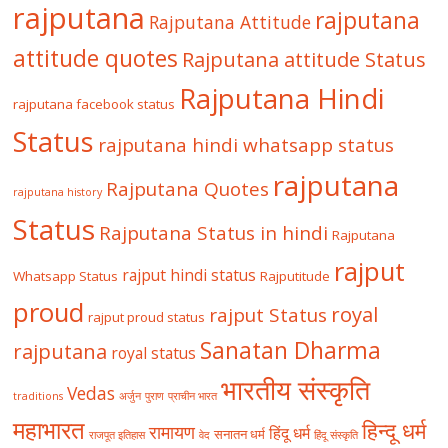
rajputana
rajputana
Rajputana Attitude
attitude quotes
Rajputana attitude Status
Rajputana Hindi
rajputana facebook status
Status
rajputana hindi whatsapp status
rajputana
Rajputana Quotes
rajputana history
Status
Rajputana Status in hindi
Rajputana
rajput
rajput hindi status
Whatsapp Status
Rajputitude
proud
royal
rajput Status
rajput proud status
Sanatan Dharma
rajputana
royal status
भारतीय संस्कृति
Vedas
traditions
अर्जुन
पुराण
प्राचीन भारत
महाभारत
हिन्दू धर्म
रामायण
हिंदू धर्म
सनातन धर्म
राजपूत इतिहास
वेद
हिंदू संस्कृति