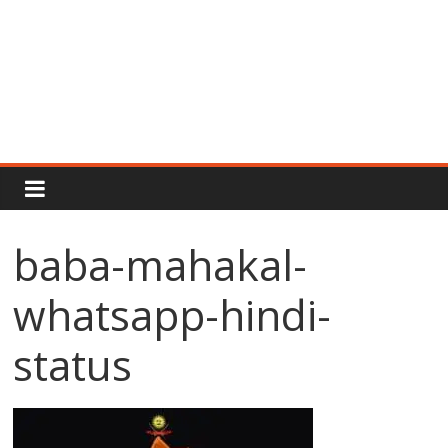
Rajput
Proud
baba-mahakal-
Rajputana
whatsapp-hindi-
Attitude
Status
In
status
Hindi