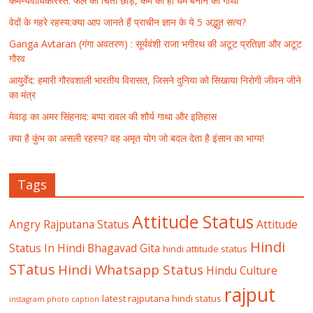
कर्मण्येवाधिकारस्ते: फल की चिंता छोड़, कर्म को ही धर्म बनाने की गाथा
वेदों के गहरे रहस्य:क्या आप जानते हैं प्राचीन ज्ञान के ये 5 अद्भुत सत्य?
Ganga Avtaran (गंगा अवतरण) : सूर्यवंशी राजा भगीरथ की अटूट प्रतिज्ञा और अटूट
गौरव
आयुर्वेद: हमारी गौरवशाली भारतीय विरासत, जिसने दुनिया को सिखाया निरोगी जीवन जीने
का मंत्र
मेवाड़ का अमर सिंहनाद: बप्पा रावल की शौर्य गाथा और इतिहास
क्या है कुंभ का असली रहस्य? वह अमृत योग जो बदल देता है इंसान का भाग्य!
Tags
Attitude Status
Angry Rajputana Status
Attitude
Hindi
Status In Hindi
Bhagavad Gita
hindi attitude status
STatus
Hindi Whatsapp Status
Hindu Culture
rajput
latest rajputana hindi status
instagram photo caption