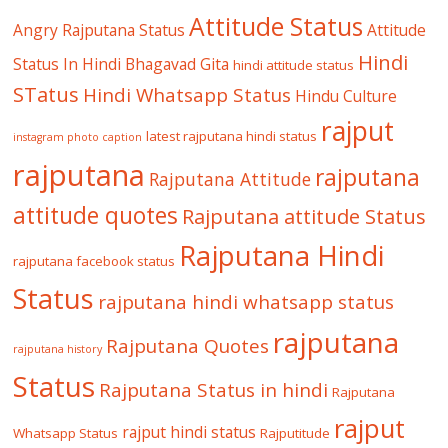
Attitude Status
Angry Rajputana Status
Attitude
Hindi
Status In Hindi
Bhagavad Gita
hindi attitude status
STatus
Hindi Whatsapp Status
Hindu Culture
rajput
latest rajputana hindi status
instagram photo caption
rajputana
rajputana
Rajputana Attitude
attitude quotes
Rajputana attitude Status
Rajputana Hindi
rajputana facebook status
Status
rajputana hindi whatsapp status
rajputana
Rajputana Quotes
rajputana history
Status
Rajputana Status in hindi
Rajputana
rajput
rajput hindi status
Whatsapp Status
Rajputitude