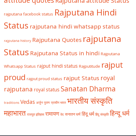
attitude quotes
Rajputana attitude Status
Rajputana Hindi
rajputana facebook status
Status
rajputana hindi whatsapp status
rajputana
Rajputana Quotes
rajputana history
Status
Rajputana Status in hindi
Rajputana
rajput
rajput hindi status
Whatsapp Status
Rajputitude
proud
royal
rajput Status
rajput proud status
Sanatan Dharma
rajputana
royal status
भारतीय संस्कृति
Vedas
traditions
अर्जुन
पुराण
प्राचीन भारत
महाभारत
हिन्दू धर्म
रामायण
हिंदू धर्म
सनातन धर्म
राजपूत इतिहास
वेद
हिंदू संस्कृति