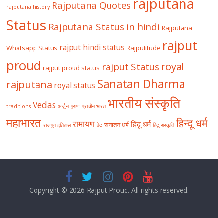
rajputana
Rajputana Quotes
rajputana history
Status
Rajputana Status in hindi
Rajputana
rajput
rajput hindi status
Whatsapp Status
Rajputitude
proud
royal
rajput Status
rajput proud status
Sanatan Dharma
rajputana
royal status
भारतीय संस्कृति
Vedas
traditions
अर्जुन
पुराण
प्राचीन भारत
महाभारत
हिन्दू धर्म
रामायण
हिंदू धर्म
सनातन धर्म
राजपूत इतिहास
वेद
हिंदू संस्कृति
Copyright © 2026
Rajput Proud
. All rights reserved.