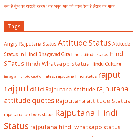
क्या है कुंभ का असली रहस्य? वह अमृत योग जो बदल देता है इंसान का भाग्य!
Tags
Attitude Status
Angry Rajputana Status
Attitude
Hindi
Status In Hindi
Bhagavad Gita
hindi attitude status
STatus
Hindi Whatsapp Status
Hindu Culture
rajput
latest rajputana hindi status
instagram photo caption
rajputana
rajputana
Rajputana Attitude
attitude quotes
Rajputana attitude Status
Rajputana Hindi
rajputana facebook status
Status
rajputana hindi whatsapp status