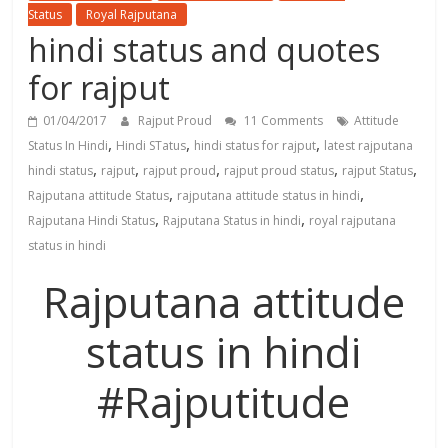
Status
Royal Rajputana
hindi status and quotes
for rajput
01/04/2017
Rajput Proud
11 Comments
Attitude
,
,
,
Status In Hindi
Hindi STatus
hindi status for rajput
latest rajputana
,
,
,
,
,
hindi status
rajput
rajput proud
rajput proud status
rajput Status
,
,
Rajputana attitude Status
rajputana attitude status in hindi
,
,
Rajputana Hindi Status
Rajputana Status in hindi
royal rajputana
status in hindi
Rajputana attitude
status in hindi
#Rajputitude