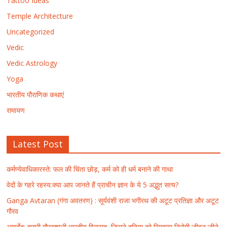
Tattoo Ideas
Temple Architecture
Uncategorized
Vedic
Vedic Astrology
Yoga
भारतीय पौराणिक कथाएं
रामायण
Latest Post
कर्मण्येवाधिकारस्ते: फल की चिंता छोड़, कर्म को ही धर्म बनाने की गाथा
वेदों के गहरे रहस्य:क्या आप जानते हैं प्राचीन ज्ञान के ये 5 अद्भुत सत्य?
Ganga Avtaran (गंगा अवतरण) : सूर्यवंशी राजा भगीरथ की अटूट प्रतिज्ञा और अटूट
गौरव
आयुर्वेद: हमारी गौरवशाली भारतीय विरासत, जिसने दुनिया को सिखाया निरोगी जीवन जीने