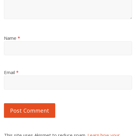
Name
*
Email
*
This site uses Akismet to reduce spam.
Learn how your